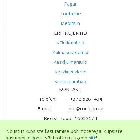
Pagar
Tootmine
Meditsiin
ERIPROJEKTID
Külmkambrid
Külmasüsteemid
Keskkülmariiulid
Keskkülmaletid
Soojuspumbad
KONTAKT
Telefon: +372 5281404
E-mail: info@coolerin.ee
Registrikood: 16032574
KMKR nr: EE102292826
Nõustun küpsiste kasutamise põhimõtetega. Küpsiste
kasutamise kohta võid rohkem lugeda
siit
!