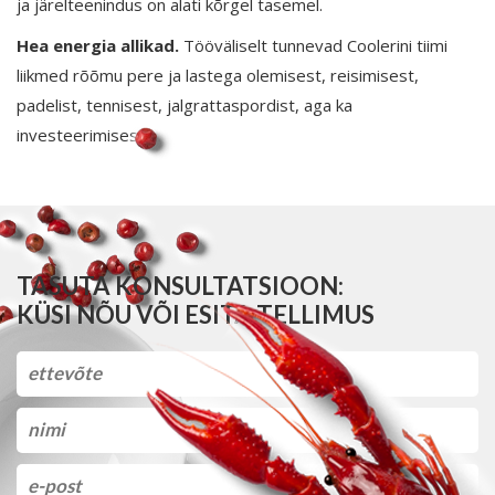
ja järelteenindus on alati kõrgel tasemel.
Hea energia allikad.
Tööväliselt tunnevad Coolerini tiimi
liikmed rõõmu pere ja lastega olemisest, reisimisest,
padelist, tennisest, jalgrattaspordist, aga ka
investeerimisest.
TASUTA KONSULTATSIOON:
KÜSI NÕU VÕI ESITA TELLIMUS