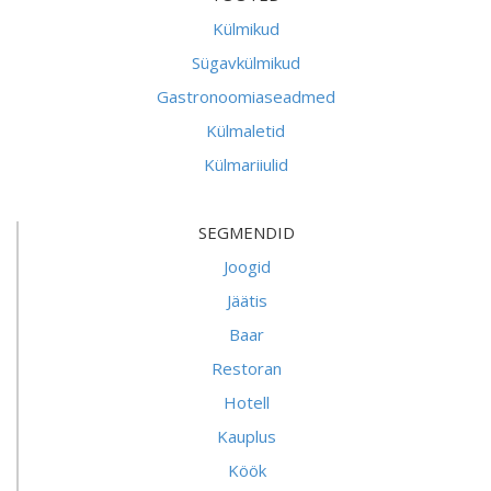
Külmikud
Sügavkülmikud
Gastronoomiaseadmed
Külmaletid
Külmariiulid
SEGMENDID
Joogid
Jäätis
Baar
Restoran
Hotell
Kauplus
Köök