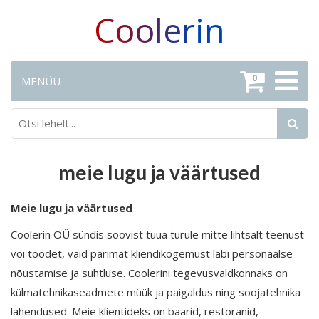
Coolerin
0
MENÜÜ
meie lugu ja väärtused
Meie lugu ja väärtused
Coolerin OÜ sündis soovist tuua turule mitte lihtsalt teenust
või toodet, vaid parimat kliendikogemust läbi personaalse
nõustamise ja suhtluse. Coolerini tegevusvaldkonnaks on
külmatehnikaseadmete müük ja paigaldus ning soojatehnika
lahendused. Meie klientideks on baarid, restoranid,