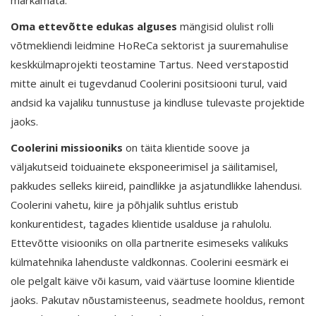
märkamata.
Oma ettevõtte edukas alguses
mängisid olulist rolli
võtmekliendi leidmine HoReCa sektorist ja suuremahulise
keskkülmaprojekti teostamine Tartus. Need verstapostid
mitte ainult ei tugevdanud Coolerini positsiooni turul, vaid
andsid ka vajaliku tunnustuse ja kindluse tulevaste projektide
jaoks.
Coolerini missiooniks
on täita klientide soove ja
väljakutseid toiduainete eksponeerimisel ja säilitamisel,
pakkudes selleks kiireid, paindlikke ja asjatundlikke lahendusi.
Coolerini vahetu, kiire ja põhjalik suhtlus eristub
konkurentidest, tagades klientide usalduse ja rahulolu.
Ettevõtte visiooniks on olla partnerite esimeseks valikuks
külmatehnika lahenduste valdkonnas. Coolerini eesmärk ei
ole pelgalt käive või kasum, vaid väärtuse loomine klientide
jaoks. Pakutav nõustamisteenus, seadmete hooldus, remont