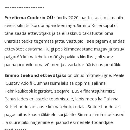
-----------------------
Perefirma Coolerin OÜ
sündis 2020. aastal, ajal, mil maailm
seisis silmitsi koroonapandeemiaga. Simmo Kullerkupul oli
tahe saada ettevõtjaks ja ta ei lasknud takistustel oma
unistust teoks tegemata jätta. Vastupidi, see pigem ajendas
ettevõtet asutama. Kuigi pea kümneaastane mugav ja tasuv
palgatöö külmatehnika müügis pakkus kindlust, oli soov
panna proovile oma võimed ja avada karjääris uus peatükk.
Simmo teekond ettevõtjaks
on olnud mitmekülgne. Peale
Gustav Adolfi Gümnaasiumi läks ta õppima Tallinna
Tehnikaülikooli logistikat, seejärel EBS-i finantsjuhtimist.
Panustades erilastele teadmistele, läbis mees ka Tallinna
Kutsehariduskeskuse külmatehnika eriala. Selline hariduslik
pagas aitas kaasa ülikiirele karjäärile. Simmo juhtimisoskused
ja suure pildi nägemine ei jäänud esimesele tööandjale