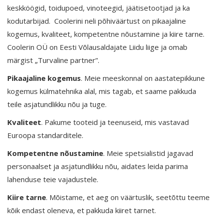
keskköögid, toidupoed, vinoteegid, jäätisetootjad ja ka
kodutarbijad. Coolerini neli põhiväärtust on pikaajaline
kogemus, kvaliteet, kompetentne nõustamine ja kiire tarne.
Coolerin OÜ on Eesti Võlausaldajate Liidu liige ja omab
märgist „Turvaline partner”.
Pikaajaline kogemus
. Meie meeskonnal on aastatepikkune
kogemus külmatehnika alal, mis tagab, et saame pakkuda
teile asjatundlikku nõu ja tuge.
Kvaliteet
. Pakume tooteid ja teenuseid, mis vastavad
Euroopa standarditele.
Kompetentne nõustamine
. Meie spetsialistid jagavad
personaalset ja asjatundlikku nõu, aidates leida parima
lahenduse teie vajadustele.
Kiire tarne
. Mõistame, et aeg on väärtuslik, seetõttu teeme
kõik endast oleneva, et pakkuda kiiret tarnet.