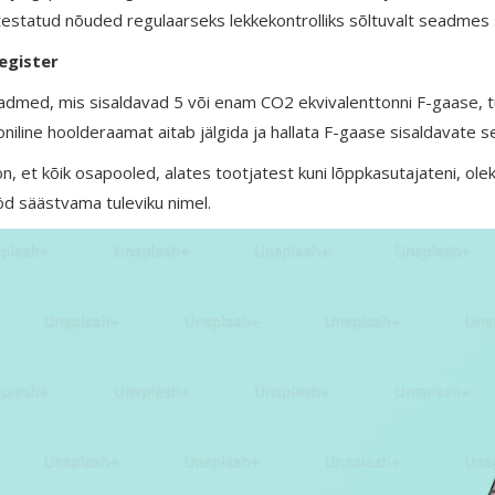
estatud nõuded regulaarseks lekkekontrolliks sõltuvalt seadmes 
egister
admed, mis sisaldavad 5 või enam CO2 ekvivalenttonni F-gaase, tu
oniline hoolderaamat aitab jälgida ja hallata F-gaase sisaldavate 
on, et kõik osapooled, alates tootjatest kuni lõppkasutajateni, ole
d säästvama tuleviku nimel.