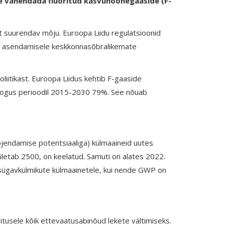
e vähendada fluoritud kasvuhoonegaaside (F-
 suurendav mõju. Euroopa Liidu regulatsioonid
ng asendamisele keskkonnasõbralikemate
itikast. Euroopa Liidus kehtib F-gaaside
 kogus perioodil 2015-2030 79%. See nõuab
jendamise potentsiaaliga) külmaaineid uutes
etab 2500, on keelatud. Samuti on alates 2022.
 sügavkülmikute külmaainetele, kui nende GWP on
tusele kõik ettevaatusabinõud lekete vältimiseks.