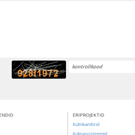
ENDID
ERIPROJEKTID
Külmkambrid
Külmasüsteemid