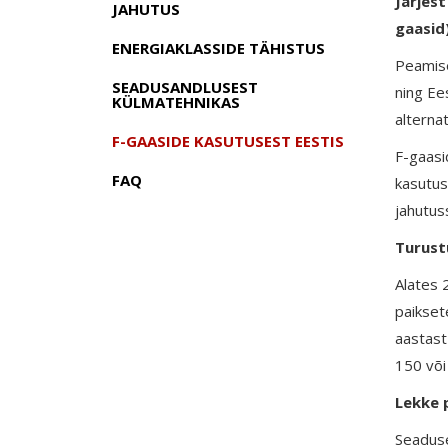
Järjes
JAHUTUS
gaasid
ENERGIAKLASSIDE TÄHISTUS
Peamise
SEADUSANDLUSEST
ning Ee
KÜLMATEHNIKAS
alternat
F-GAASIDE KASUTUSEST EESTIS
F-gaasi
FAQ
kasutus
jahutus
Turust
Alates 
paikset
aastast
150 või
Lekke p
Seaduse