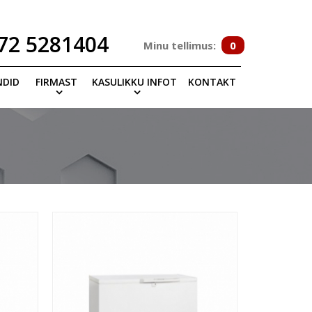
72 5281404
Minu tellimus:
0
NDID
FIRMAST
KASULIKKU INFOT
KONTAKT