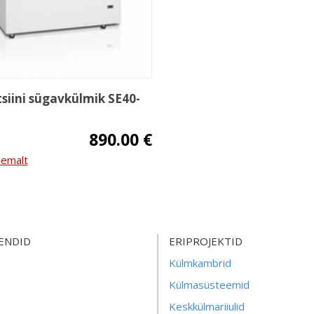
siini sügavkülmik SE40-
890.00 €
hemalt
ENDID
ERIPROJEKTID
Külmkambrid
Külmasüsteemid
Keskkülmariiulid