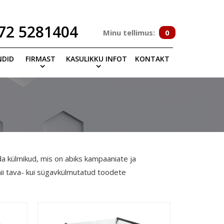
72 5281404
Minu tellimus:
0
NDID
FIRMAST
KASULIKKU INFOT
KONTAKT
a külmikud, mis on abiks kampaaniate ja
ii tava- kui sügavkülmutatud toodete