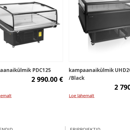
aanaikülmik PDC125
kampaanaikülmik UHD2
2 990.00 €
/Black
2 79
hemalt
Loe lähemalt
ENDID
ERIPROJEKTID