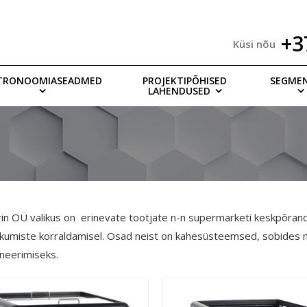
+3
Küsi nõu
TRONOOMIASEADMED
PROJEKTIPÕHISED
SEGME
LAHENDUSED
in OÜ valikus on erinevate tootjate n-n supermarketi keskpõrand
kumiste korraldamisel. Osad neist on kahesüsteemsed, sobides n
neerimiseks.