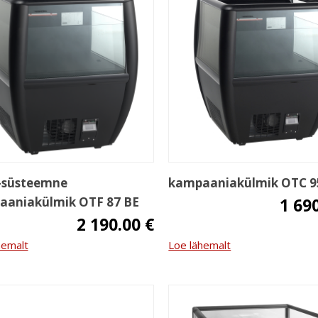
-süsteemne
kampaaniakülmik OTC 9
aaniakülmik OTF 87 BE
1 69
2 190.00 €
hemalt
Loe lähemalt