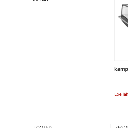
kamp
Loe lä
TOOTED
SEGM