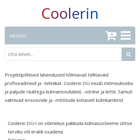
Coolerin
0
MENÜÜ
Projektipõhised lahendused hõlmavad tellitavaid
profiseadmeid ja -tehnikat. Coolerin OÜ müüb mitmeukselisi
ja paljude riiulitega külmamooduleid, -vitriine ja lette. Samuti
valmivad erisoovide ja -mõõtude kohaselt külmkambrid.
Coolerin OÜ-l on võimekus pakkuda külmasüsteeme ühtse
terviku või eraldi osadena.