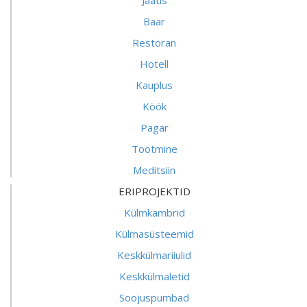
Jäätis
Baar
Restoran
Hotell
Kauplus
Köök
Pagar
Tootmine
Meditsiin
ERIPROJEKTID
Külmkambrid
Külmasüsteemid
Keskkülmariiulid
Keskkülmaletid
Soojuspumbad