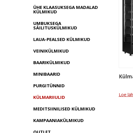
ÜHE KLAASUKSEGA MADALAD
KÜLMIKUD
UMBUKSEGA
SÄILITUSKÜLMIKUD
LAUA-PEALSED KÜLMIKUD
VEINIKÜLMIKUD
BAARIKÜLMIKUD
MINIBAARID
Külma
PURGITÜNNID
Loe lä
KÜLMARIIULID
MEDITSIINILISED KÜLMIKUD
KAMPAANIAKÜLMIKUD
OUTLET