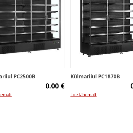
riiul PC2500B
Külmariiul PC1870B
0.00 €
hemalt
Loe lähemalt