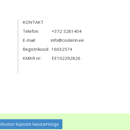
KONTAKT
Telefon: +372 5281404
E-mail: info@coolerin.ee
Registrikood: 16032574
KMKR nr: EE102292826