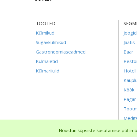
TOOTED
SEGM
Külmikud
Joogid
Sügavkülmikud
Jäätis
Gastronoomiaseadmed
Baar
Külmaletid
Resto
Külmariiulid
Hotell
Kaupl
Köök
Pagar
Tootm
Medits
Nõustun küpsiste kasutamise põhimõ