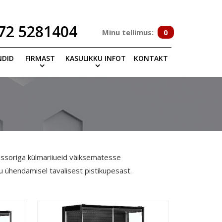
72 5281404
Minu tellimus:
0
NDID
FIRMAST
KASULIKKU INFOT
KONTAKT
ssoriga külmariiueid väiksematesse
ku ühendamisel tavalisest pistikupesast.