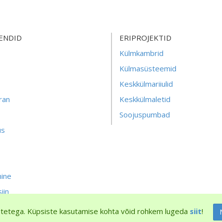
ENDID
ERIPROJEKTID
Külmkambrid
Külmasüsteemid
Keskkülmariiulid
ran
Keskkülmaletid
Soojuspumbad
us
ine
iin
tetega. Küpsiste kasutamise kohta võid rohkem lugeda
siit
!