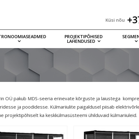
+3
Küsi nõu
TRONOOMIASEADMED
PROJEKTIPÕHISED
SEGME
LAHENDUSED
rin OÜ pakub MDS-seeria erinevate kõrguste ja laiustega kompre
ridesse ja poodidesse. Külmariiulite paigaldusel piisab elektrivõr
 projektipõhiselt ka keskkülmasüsteemi ühilduvaid külmariiuleid.