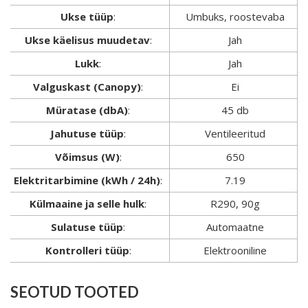
Ukse tüüp
:
Umbuks, roostevaba
Ukse käelisus muudetav
:
Jah
Lukk
:
Jah
Valguskast (Canopy)
:
Ei
Müratase (dbA)
:
45 db
Jahutuse tüüp
:
Ventileeritud
Võimsus (W)
:
650
Elektritarbimine (kWh / 24h)
:
7.19
Külmaaine ja selle hulk
:
R290, 90g
Sulatuse tüüp
:
Automaatne
Kontrolleri tüüp
:
Elektrooniline
SEOTUD TOOTED