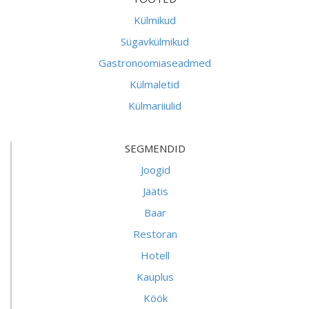
Külmikud
Sügavkülmikud
Gastronoomiaseadmed
Külmaletid
Külmariiulid
SEGMENDID
Joogid
Jäätis
Baar
Restoran
Hotell
Kauplus
Köök