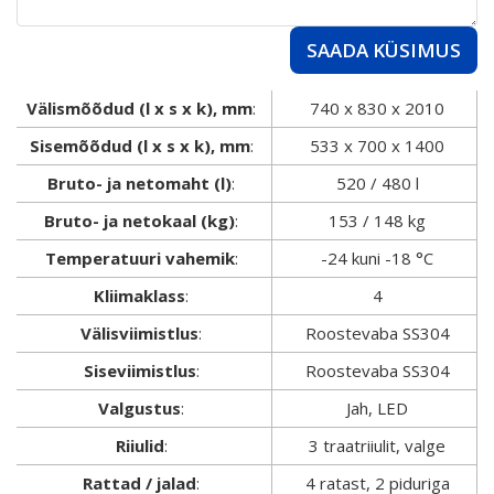
SAADA KÜSIMUS
Välismõõdud (l x s x k), mm
:
740 x 830 x 2010
Sisemõõdud (l x s x k), mm
:
533 x 700 x 1400
Bruto- ja netomaht (l)
:
520 / 480 l
Bruto- ja netokaal (kg)
:
153 / 148 kg
Temperatuuri vahemik
:
-24 kuni -18 °C
Kliimaklass
:
4
Välisviimistlus
:
Roostevaba SS304
Siseviimistlus
:
Roostevaba SS304
Valgustus
:
Jah, LED
Riiulid
:
3 traatriiulit, valge
Rattad / jalad
:
4 ratast, 2 piduriga