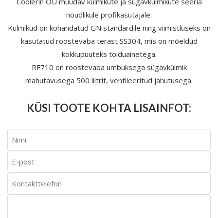
Coolerin OÜ müüdav külmikute ja sügavkülmikute seeria
nõudlikule profikasutajale.
Külmikud on kohandatud GN standardile ning viimistluseks on
kasutatud roostevaba terast SS304, mis on mõeldud
kokkupuuteks toiduainetega.
RF710 on roostevaba umbuksega sügavkülmik
mahutavusega 500 liitrit, ventileeritud jahutusega.
KÜSI TOOTE KOHTA LISAINFOT: