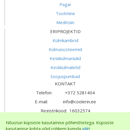
Pagar
Tootmine
Meditsiin
ERIPROJEKTID
Külmkambrid
Külmasüsteemid
Keskkülmariiulid
Keskkülmaletid
Soojuspumbad
KONTAKT
Telefon: +372 5281404
E-mail: info@coolerin.ee
Registrikood: 16032574
KMKR nr: EE102292826
Nõustun küpsiste kasutamise põhimõtetega. Küpsiste
kasutamise kohta võid rohkem lugeda
siit
!