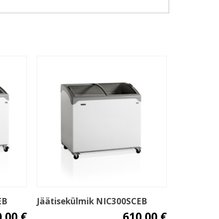
EB
Jäätisekülmik NIC300SCEB
.00 €
610.00 €