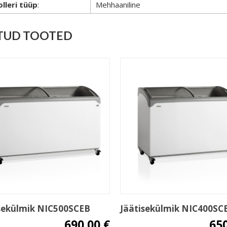
lleri tüüp
:
Mehhaaniline
TUD TOOTED
sekülmik NIC500SCEB
Jäätisekülmik NIC400SC
690.00 €
650