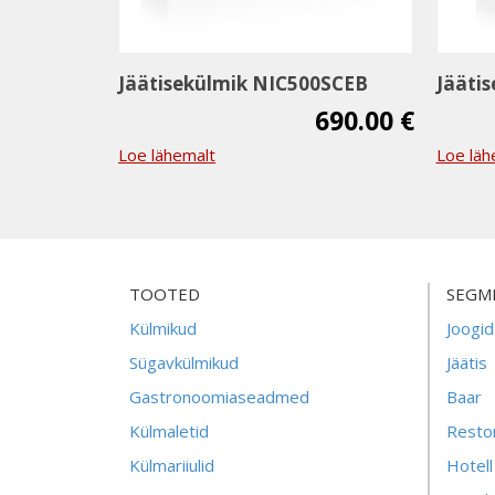
Jäätisekülmik NIC500SCEB
Jääti
690.00 €
Loe lähemalt
Loe läh
TOOTED
SEGM
Külmikud
Joogid
Sügavkülmikud
Jäätis
Gastronoomiaseadmed
Baar
Külmaletid
Resto
Külmariiulid
Hotell