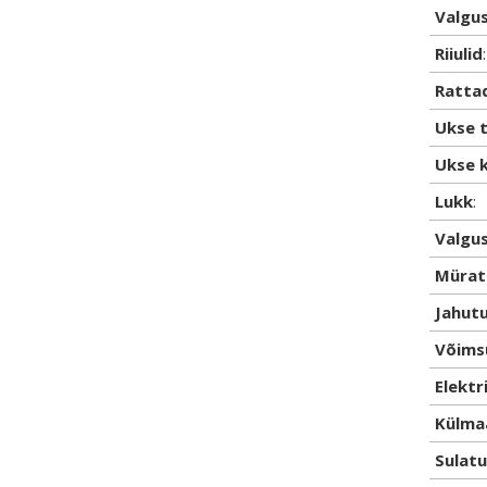
Valgu
Riiulid
:
Rattad
Ukse 
Ukse 
Lukk
:
Valgu
Mürat
Jahut
Võims
Elektr
Külmaa
Sulatu