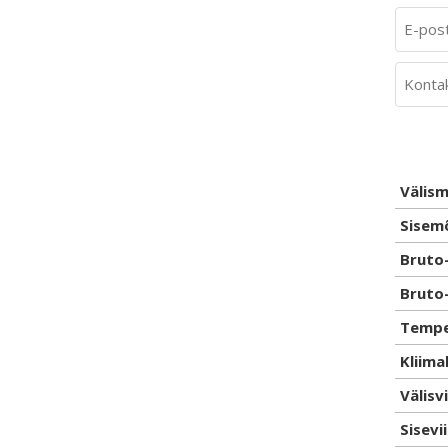
Välism
Sisemõ
Bruto-
Bruto-
Tempe
Kliima
Välisv
Sisevi