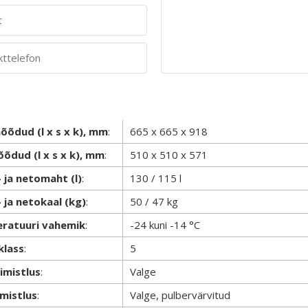
õõdud (l x s x k), mm
:
665 x 665 x 918
õdud (l x s x k), mm
:
510 x 510 x 571
 ja netomaht (l)
:
130 / 115 l
 ja netokaal (kg)
:
50 / 47 kg
ratuuri vahemik
:
-24 kuni -14 °C
klass
:
5
iimistlus
:
Valge
imistlus
:
Valge, pulbervärvitud