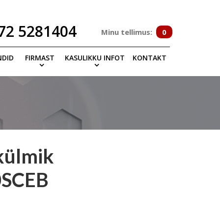
72 5281404
Minu tellimus:
0
NDID
FIRMAST
KASULIKKU INFOT
KONTAKT
külmik
0SCEB