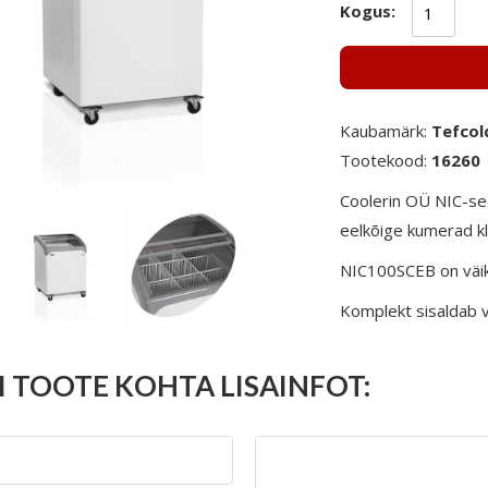
Kogus:
Kaubamärk:
Tefcol
Tootekood:
16260
Coolerin OÜ NIC-se
eelkõige kumerad kl
NIC100SCEB on väik
Komplekt sisaldab 
I TOOTE KOHTA LISAINFOT: