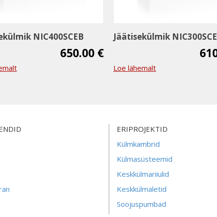
sekülmik NIC400SCEB
Jäätisekülmik NIC300SC
650.00 €
610
emalt
Loe lähemalt
ENDID
ERIPROJEKTID
Külmkambrid
Külmasüsteemid
Keskkülmariiulid
ran
Keskkülmaletid
Soojuspumbad