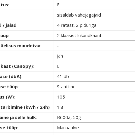
stus
:
Ei
sisaldab vahejagajaid
 / jalad
:
4 ratast, 2 piduriga
tüüp
:
2 klaasist lükandkaant
käelisus muudetav
:
-
Jah
skast (Canopy)
:
Ei
ase (dbA)
:
41 db
use tüüp
:
Staatiline
us (W)
:
105
itarbimine (kWh / 24h)
:
1.8
ine ja selle hulk
:
R600a, 50g
se tüüp
:
Manuaalne