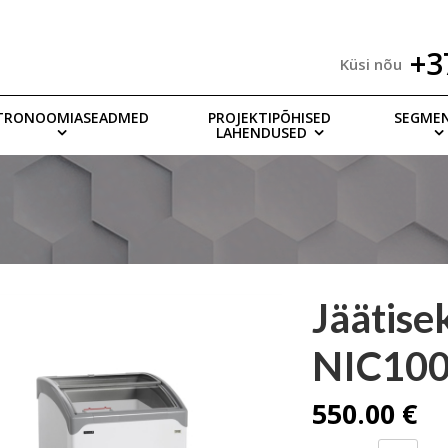
+3
Küsi nõu
TRONOOMIASEADMED
PROJEKTIPÕHISED
SEGME
LAHENDUSED
Jäätise
NIC10
550.00 €