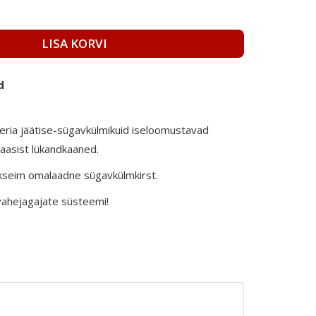
LISA KORVI
d
eria jäätise-sügavkülmikuid iseloomustavad
aasist lükandkaaned.
seim omalaadne sügavkülmkirst.
vahejagajate süsteemi!