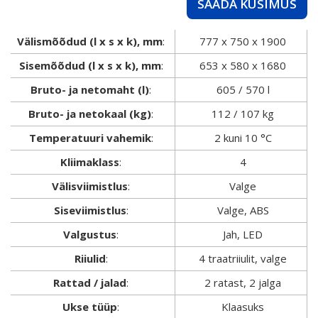
SAADA KÜSIMUS
Välismõõdud (l x s x k), mm
:
777 x 750 x 1900
Sisemõõdud (l x s x k), mm
:
653 x 580 x 1680
Bruto- ja netomaht (l)
:
605 / 570 l
Bruto- ja netokaal (kg)
:
112 / 107 kg
Temperatuuri vahemik
:
2 kuni 10 °C
Kliimaklass
:
4
Välisviimistlus
:
Valge
Siseviimistlus
:
Valge, ABS
Valgustus
:
Jah, LED
Riiulid
:
4 traatriiulit, valge
Rattad / jalad
:
2 ratast, 2 jalga
Ukse tüüp
:
Klaasuks