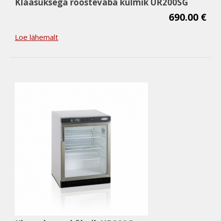
Klaasuksega roostevaba külmik UR200SG
690.00 €
Loe lähemalt