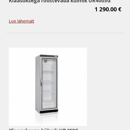
Klaasuksega roostevaba külmik UR400SG
1 290.00 €
Loe lähemalt