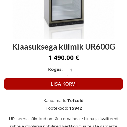
Klaasuksega külmik UR600G
1 490.00 €
Kogus:
LISA KORVI
Kaubamärk:
Tefcold
Tootekood:
15942
UR-seeria külmikud on tänu oma heale hinna ja kvaliteedi
suhtele Coolerini põhiilised keskköögi ja teiste sarnaste