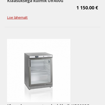
Klaasuksega külmik UR400G
1 150.00 €
Loe lähemalt