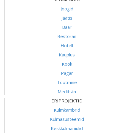
Joogid
Jäätis
Baar
Restoran
Hotell
Kauplus
Köök
Pagar
Tootmine
Meditsiin
ERIPROJEKTID
Külmkambrid
Külmasüsteemid
Keskkülmariiulid