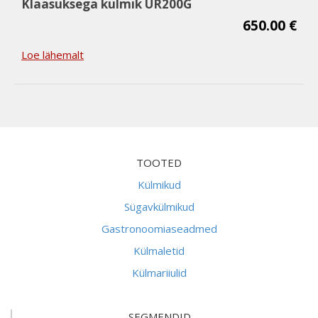
Klaasuksega külmik UR200G
650.00 €
Loe lähemalt
TOOTED
Külmikud
Sügavkülmikud
Gastronoomiaseadmed
Külmaletid
Külmariiulid
SEGMENDID