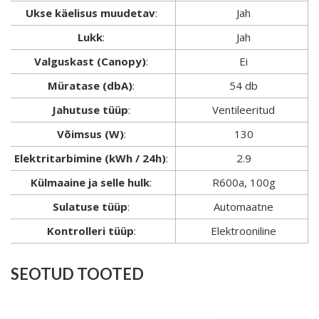
Ukse käelisus muudetav
:
Jah
Lukk
:
Jah
Valguskast (Canopy)
:
Ei
Müratase (dbA)
:
54 db
Jahutuse tüüp
:
Ventileeritud
Võimsus (W)
:
130
Elektritarbimine (kWh / 24h)
:
2.9
Külmaaine ja selle hulk
:
R600a, 100g
Sulatuse tüüp
:
Automaatne
Kontrolleri tüüp
:
Elektrooniline
SEOTUD TOOTED