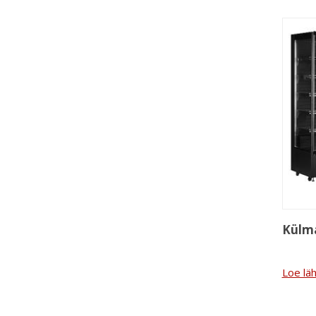
Külma
Loe lä