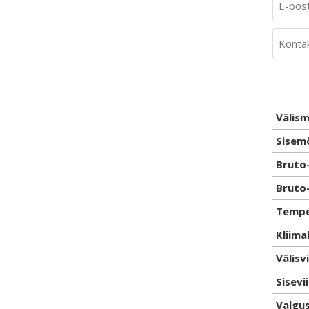
Välism
Sisemõ
Bruto-
Bruto-
Tempe
Kliima
Välisv
Sisevi
Valgu