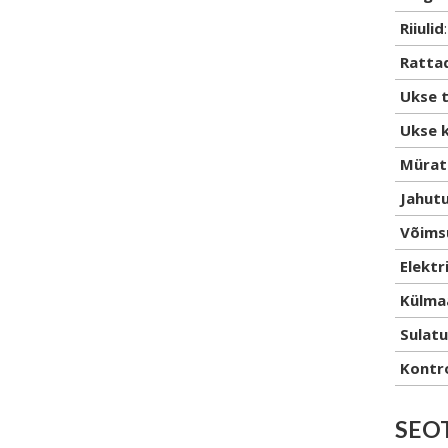
Riiulid
:
Rattad
Ukse 
Ukse 
Mürat
Jahut
Võims
Elektr
Külmaa
Sulatu
Kontro
SEO