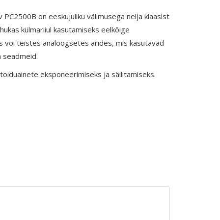
 PC2500B on eeskujuliku välimusega nelja klaasist
ukas külmariiul kasutamiseks eelkõige
es või teistes analoogsetes ärides, mis kasutavad
 seadmeid.
i toiduainete eksponeerimiseks ja säilitamiseks.