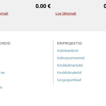
0.00 €
emalt
Loe lähemalt
ENDID
ERIPROJEKTID
Külmkambrid
Külmasüsteemid
Keskkülmariiulid
ran
Keskkülmaletid
Soojuspumbad
us