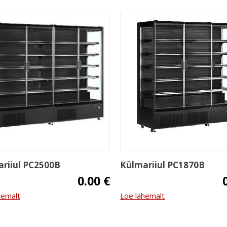
riiul PC2500B
Külmariiul PC1870B
0.00 €
hemalt
Loe lähemalt