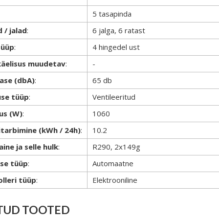
5 tasapinda
 / jalad
:
6 jalga, 6 ratast
tüüp
:
4 hingedel ust
käelisus muudetav
:
-
ase (dbA)
:
65 db
use tüüp
:
Ventileeritud
us (W)
:
1060
itarbimine (kWh / 24h)
:
10.2
ine ja selle hulk
:
R290, 2x149g
se tüüp
:
Automaatne
lleri tüüp
:
Elektrooniline
TUD TOOTED