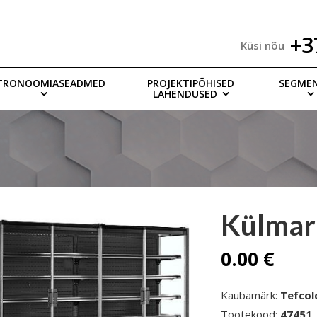
+3
Küsi nõu
TRONOOMIASEADMED
PROJEKTIPÕHISED
SEGME
LAHENDUSED
Külmar
0.00 €
Kaubamärk:
Tefcol
Tootekood:
47451