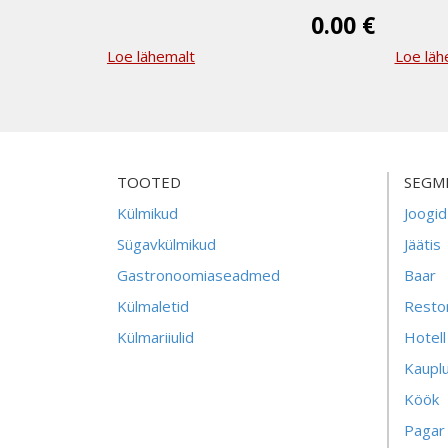
0.00 €
Loe lähemalt
Loe läh
TOOTED
SEGM
Külmikud
Joogid
Sügavkülmikud
Jäätis
Gastronoomiaseadmed
Baar
Külmaletid
Resto
Külmariiulid
Hotell
Kaupl
Köök
Pagar