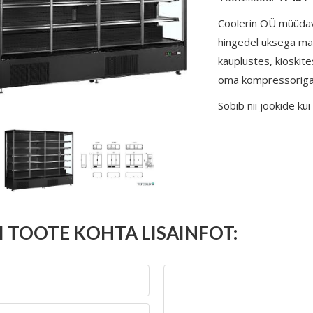
Coolerin OÜ müüdav
hingedel uksega mah
kauplustes, kioskit
oma kompressoriga
Sobib nii jookide ku
I TOOTE KOHTA LISAINFOT: