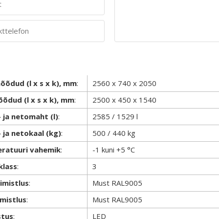
õõdud (l x s x k), mm
:
2560 x 740 x 2050
õdud (l x s x k), mm
:
2500 x 450 x 1540
 ja netomaht (l)
:
2585 / 1529 l
 ja netokaal (kg)
:
500 / 440 kg
ratuuri vahemik
:
-1 kuni +5 °C
klass
:
3
iimistlus
:
Must RAL9005
imistlus
:
Must RAL9005
stus
:
LED