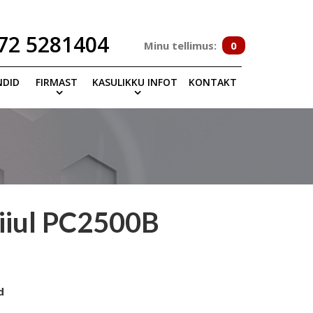
72 5281404
Minu tellimus:
0
NDID
FIRMAST
KASULIKKU INFOT
KONTAKT
iiul PC2500B
d